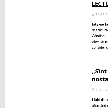
LECTU
29.06.
Iată-ne la
desfășura
Gândindu-
elevilor m
consider c
,,Sîn
nosta
26.06.
Mulți dint
afirmând c