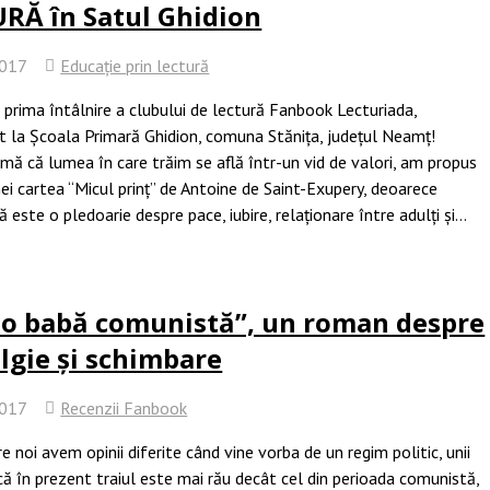
RĂ în Satul Ghidion
2017
Educație prin lectură
 prima întâlnire a clubului de lectură Fanbook Lecturiada,
t la Școala Primară Ghidion, comuna Stănița, județul Neamț!
mă că lumea în care trăim se află într-un vid de valori, am propus
ei cartea “Micul prinț” de Antoine de Saint-Exupery, deoarece
ă este o pledoarie despre pace, iubire, relaționare între adulți și...
t o babă comunistă”, un roman despre
lgie și schimbare
2017
Recenzii Fanbook
re noi avem opinii diferite când vine vorba de un regim politic, unii
ă în prezent traiul este mai rău decât cel din perioada comunistă,