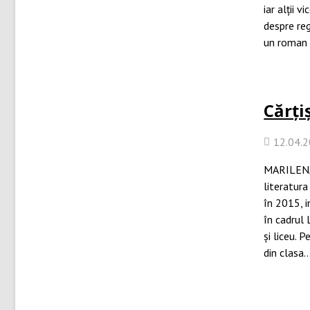
iar alții 
despre re
un roman 
Cărți
12.04.
MARILENA 
literatur
în 2015, 
în cadrul 
și liceu. P
din clasa..