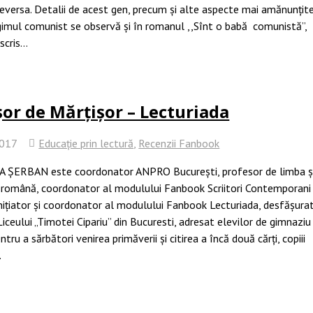
viceversa. Detalii de acest gen, precum și alte aspecte mai amănunțit
gimul comunist se observă și în romanul ,,Sînt o babă comunistă”,
scris…
șor de Mărțișor – Lecturiada
2017
Educație prin lectură
,
Recenzii Fanbook
ȘERBAN este coordonator ANPRO București, profesor de limba ș
a română, coordonator al modulului Fanbook Scriitori Contemporani
inițiator și coordonator al modulului Fanbook Lecturiada, desfășura
Liceului „Timotei Cipariu” din Bucuresti, adresat elevilor de gimnaziu
entru a sărbători venirea primăverii și citirea a încă două cărți, copiii
.