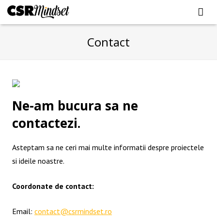
HOME
Contact
FANBOOK
FANMOVIE
Ne-am bucura sa ne
FANSPORT
contactezi.
FANECO
FANCSR
Asteptam sa ne ceri mai multe informatii despre proiectele
si ideile noastre.
POVESTI
Coordonate de contact:
FII VOLUNTAR!
Email:
contact@csrmindset.ro