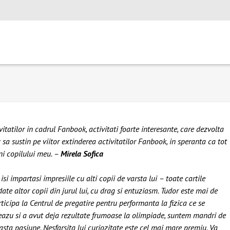
tatilor in cadrul Fanbook, activitati foarte interesante, care dezvolta
sa sustin pe viitor extinderea activitatilor Fanbook, in speranta ca tot
eni copilului meu. –
Mirela Sofica
si impartasi impresiile cu alti copii de varsta lui – toate cartile
te altor copii din jurul lui, cu drag si entuziasm. Tudor este mai de
rticipa la Centrul de pregatire pentru performanta la fizica ce se
teazu si a avut deja rezultate frumoase la olimpiade, suntem mandri de
ceasta pasiune. Nesfarsita lui curiozitate este cel mai mare premiu. Va