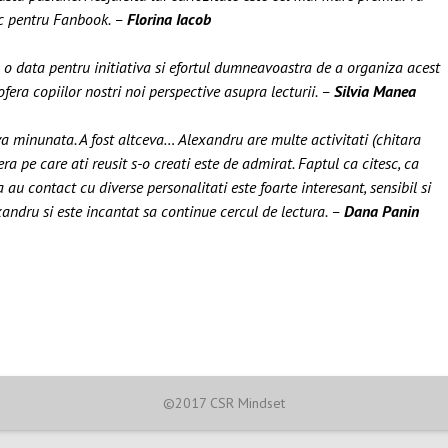
sc pentru Fanbook. –
Florina Iacob
a o data pentru initiativa si efortul dumneavoastra de a organiza acest
 ofera copiilor nostri noi perspective asupra lecturii. –
Silvia Manea
a minunata. A fost altceva… Alexandru are multe activitati (chitara
ra pe care ati reusit s-o creati este de admirat. Faptul ca citesc, ca
ca au contact cu diverse personalitati este foarte interesant, sensibil si
xandru si este incantat sa continue cercul de lectura. –
Dana Panin
©2017 CSR Mindset