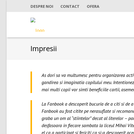
DESPRE NOI
CONTACT
OFERA
Impresii
As dori sa va multumesc pentru organizarea activi
gandirea si imaginatia copilului meu. Intentionez 
mai multi copii vor simti beneficiile cartii, asem
La Fanbook a descoperit bucuria de a citi si de a i
Fanbook au fost citite pe nerasuflate si recomanda
graba un om al “stiintelor” decat al literelor – pa
desfasoara in fiecare sambata la liceul Mihai Vi
el ca a participat si fericiti ca si-a descoperit a